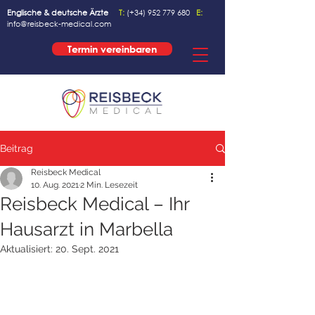
Englische & deutsche Ärzte
T:
(+34)
952 779 680
E:
info@reisbeck-medical.com
Termin vereinbaren
Beitrag
Reisbeck Medical
10. Aug. 2021
2 Min. Lesezeit
Reisbeck Medical – Ihr
Hausarzt in Marbella
Aktualisiert:
20. Sept. 2021