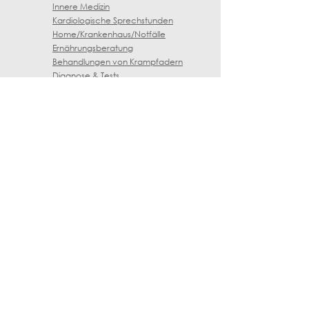
Innere Medizin
Kardiologische Sprechstunden
Home/Krankenhaus/Notfälle
Ernährungsberatung
Behandlungen von Krampfadern
Diagnose & Tests
Ultraschalldiagnostik
LINKS
Vereinbare einen Termin
Datenschutz-
Bestimmungen
Cookie-Richtlinie
Geschäftsbedingungen
ÖFFNUNGSZEITEN
Montag, Mittwoch, Donners
tag:
9.30 bis 17.00 Uhr
Freitag:
9.30 bis 15.00 Uhr