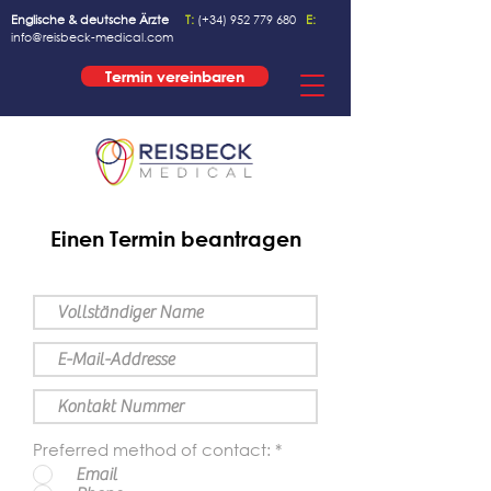
Englische & deutsche Ärzte
T:
(+34)
952 779 680
E:
info@reisbeck-medical.com
Termin vereinbaren
Einen Termin beantragen
Preferred method of contact:
*
Email