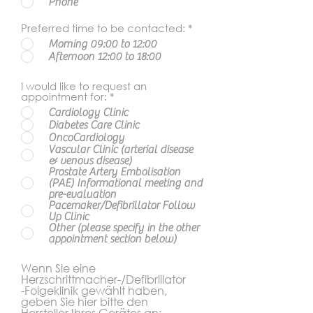
Phone
Preferred time to be contacted:
*
Morning 09:00 to 12:00
Afternoon 12:00 to 18:00
I would like to request an
appointment for:
*
Cardiology Clinic
Diabetes Care Clinic
OncoCardiology
Vascular Clinic (arterial disease
& venous disease)
Prostate Artery Embolisation
(PAE) Informational meeting and
pre-evaluation
Pacemaker/Defibrillator Follow
Up Clinic
Other (please specify in the other
appointment section below)
Wenn Sie eine
Herzschrittmacher-/Defibrillator
-Folgeklinik gewählt haben,
geben Sie hier bitte den
Hersteller Ihres Gerätes an: