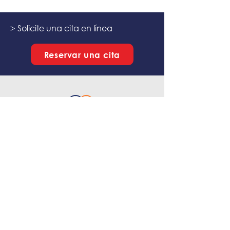
> Solicite una cita en línea
Reservar una cita
Ramón Gómez de la Serna 22, 29602
Marbella, Spain
NICA 33517