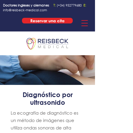
Doctores ingleses y alemanes
T:
(+34)
952779680
E:
info@reisbeck-medical.com
Reservar una cita
Diagnóstico por
ultrasonido
La ecografía de diagnóstico es
un método de imágenes que
utiliza ondas sonoras de alta