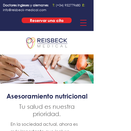
Doctores ingleses y alemanes
T:
(+34)
952779680
E:
info@reisbeck-medical.com
Reservar una cita
Asesoramiento nutricional
Tu salud es nuestra
prioridad.
En la sociedad actual, ahora es