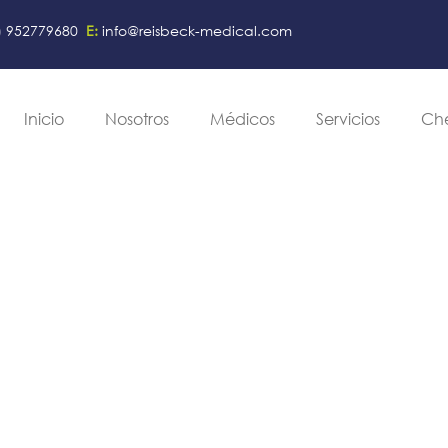
) 952779680
E:
info@reisbeck-medical.com
Inicio
Nosotros
Médicos
Servicios
Ch